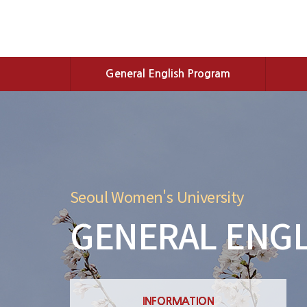
General English Program
Seoul Women's University
GENERAL ENGL
INFORMATION