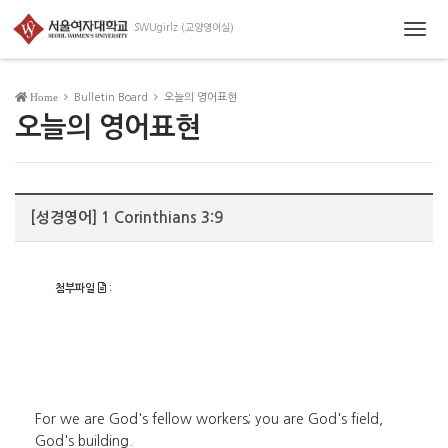
Togg
navig
Home
Bulletin Board
오늘의 영어표현
오늘의 영어표현
[성경영어] 1 Corinthians 3:9
첨부파일
:
For we are God's fellow workers; you are God's field,
God's building.